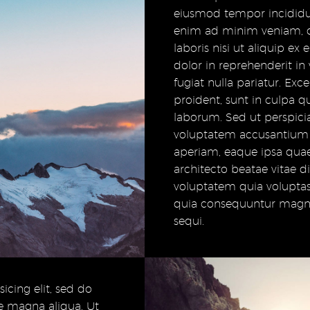
eiusmod tempor incididun
enim ad minim veniam, q
laboris nisi ut aliquip e
dolor in reprehenderit in 
fugiat nulla pariatur. Ex
proident, sunt in culpa qu
laborum. Sed ut perspicia
voluptatem accusantium
aperiam, eaque ipsa quae a
architecto beatae vitae 
voluptatem quia voluptas 
quia consequuntur magni
sequi.
icing elit, sed do
e magna aliqua. Ut