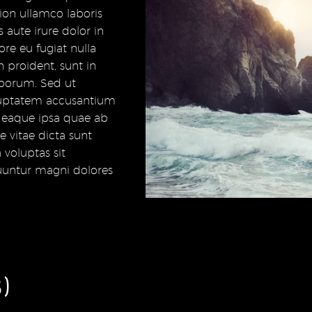
ion ullamco laboris
aute irure dolor in
ore eu fugiat nulla
 proident, sunt in
laborum. Sed ut
voluptatem accusantium
 eaque ipsa quae ab
ae vitae dicta sunt
voluptas sit
quuntur magni dolores
3)