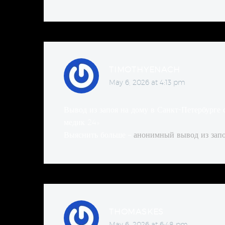
TIMOTHYENACH
May 6, 2026 at 4:13 pm
Вывод из запоя на дому в Санкт-Петербурге
медик 24»
Выяснить больше –
анонимный вывод из запо
THOMASKES
May 6, 2026 at 6:48 pm