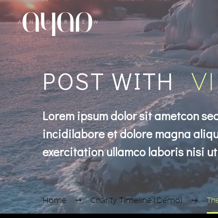
POST WITH
V
Lorem ipsum dolor sit ametcon sec
incidilabore et dolore magna aliqu
exercitation ullamco laboris nisi ut
Home
Charity Timeline (Demo)
Th