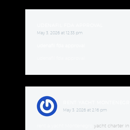
UDENAFIL FDA APPROVAL
May 3, 2026 at 12:33 pm
udenafil fda approval
udenafil fda approval
RENT YACHT MONTENEGR
May 3, 2026 at 2:16 pm
rent a yacht Montenegro
yacht charter 