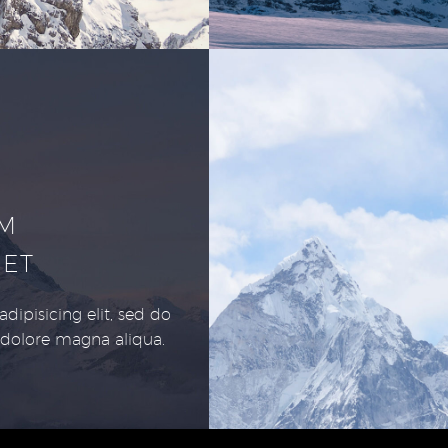
UM
MET
dipisicing elit, sed do
 dolore magna aliqua.