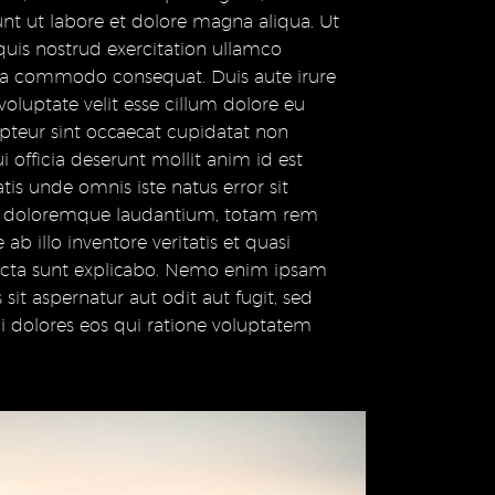
t ut labore et dolore magna aliqua. Ut
uis nostrud exercitation ullamco
x ea commodo consequat. Duis aute irure
voluptate velit esse cillum dolore eu
cepteur sint occaecat cupidatat non
i officia deserunt mollit anim id est
tis unde omnis iste natus error sit
 doloremque laudantium, totam rem
b illo inventore veritatis et quasi
dicta sunt explicabo. Nemo enim ipsam
sit aspernatur aut odit aut fugit, sed
 dolores eos qui ratione voluptatem