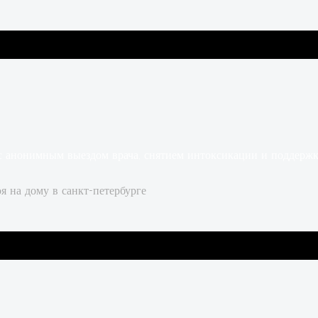
 с анонимным выездом врача, снятием интоксикации и поддерж
я на дому в санкт-петербурге