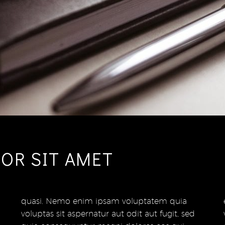
OR SIT AMET
quasi. Nemo enim ipsam voluptatem quia
explicabo. Nemo enim ipsam voluptatem quia
voluptas sit aspernatur aut odit aut fugit, sed
voluptas sit aspernatur aut odit aut fugit, sed