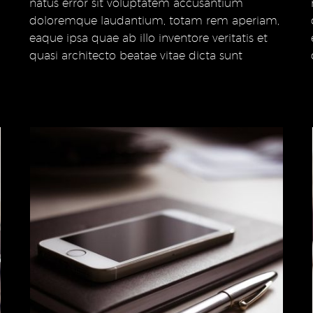
natus error sit voluptatem accusantium
natus error sit voluptatem accusantium
doloremque laudantium, totam rem aperiam,
doloremque laudantium, totam rem aperiam,
eaque ipsa quae ab illo inventore veritatis et
eaque ipsa quae ab illo inventore veritatis et
quasi architecto beatae vitae dicta sunt