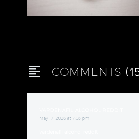
(1
COMMENTS
VARDENAFIL ALCOHOL REDDIT
May 17, 2026 at 7:03 pm
vardenafil alcohol reddit