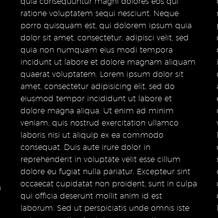
quia consequuntur magni dolores eos qui
quia consequuntur magni dolores eos qui
ratione voluptatem sequi nesciunt. Neque
ratione voluptatem sequi nesciunt. Neque
porro quisquam est, qui dolorem ipsum quia
porro quisquam est, qui dolorem ipsum quia
dolor sit amet, consectetur, adipisci velit, sed
dolor sit amet, consectetur, adipisci velit, sed
quia non numquam eius modi tempora
quia non numquam eius modi tempora
incidunt ut labore et dolore magnam aliquam
incidunt ut labore et dolore magnam aliquam
quaerat voluptatem. Lorem ipsum dolor sit
quaerat voluptatem. Lorem ipsum dolor sit
amet, consectetur adipisicing elit, sed do
amet, consectetur adipisicing elit, sed do
eiusmod tempor incididunt ut labore et
eiusmod tempor incididunt ut labore et
dolore magna aliqua. Ut enim ad minim
dolore magna aliqua. Ut enim ad minim
veniam, quis nostrud exercitation ullamco
veniam, quis nostrud exercitation ullamco
laboris nisi ut aliquip ex ea commodo
laboris nisi ut aliquip ex ea commodo
consequat. Duis aute irure dolor in
consequat. Duis aute irure dolor in
reprehenderit in voluptate velit esse cillum
reprehenderit in voluptate velit esse cillum
dolore eu fugiat nulla pariatur. Excepteur sint
dolore eu fugiat nulla pariatur. Excepteur sint
occaecat cupidatat non proident, sunt in culpa
occaecat cupidatat non proident, sunt in culpa
a
qui officia deserunt mollit anim id est
qui officia deserunt mollit anim id est
laborum. Sed ut perspiciatis unde omnis iste
laborum. Sed ut perspiciatis unde omnis iste