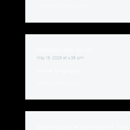
vardenafil alcohol reddit
PROSCAR 5MG EGYPT
May 18, 2026 at 4:38 pm
proscar 5mg egypt
proscar 5mg egypt
DOXYCYCLINE MONOHYDRATE TIRE