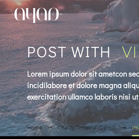
POST WITH
V
Lorem ipsum dolor sit ametcon sec
incidilabore et dolore magna aliqu
exercitation ullamco laboris nisi ut
Home
Charity Timeline (Demo)
In