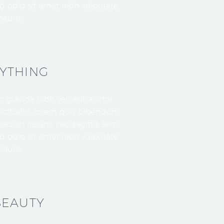
sed odio sit amet nibh vulputate
auris.
YTHING
 gravida nibh vel velit auctor
llicitudin, lorem quis bibendum
onsequat ipsum, nec sagittis sem
sed odio sit amet nibh vulputate
auris.
BEAUTY