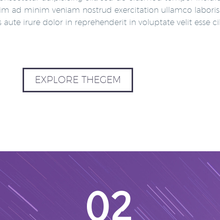
im ad minim veniam nostrud exercitation ullamco laboris n
s
aute irure dolor in reprehenderit in voluptate velit esse ci
EXPLORE THEGEM
02