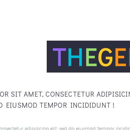
 IS
T
H
E
G
E
R SIT AMET, CONSECTETUR ADIPISICI
O EIUSMOD TEMPOR INCIDIDUNT !
nsectetur adipisicing elit, sed do eiusmod tempor incidi