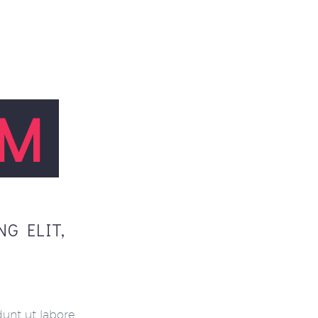
M
NG
ELIT,
dunt ut labore