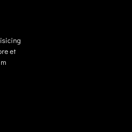
isicing
ore et
am