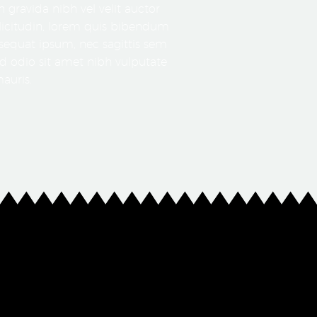
 gravida nibh vel velit auctor
llicitudin, lorem quis bibendum
onsequat ipsum, nec sagittis sem
sed odio sit amet nibh vulputate
auris.