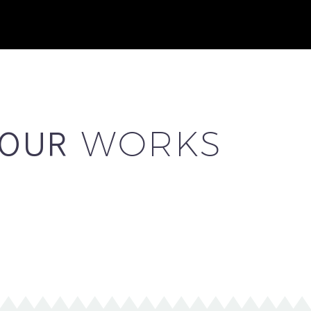
OUR
WORKS
g elit, sed do eiusmod tempor incididunt ut labore et do
nsequat. Duis aute irure dolor in reprehenderit in volupta
pidatat non proident, sunt in culpa qui officia deserunt mo