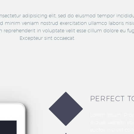
sectetur adipisicing elit, sed do eiusmod tempor incididu
d minim veniam nostrud exercitation ullamco laboris nisiu
in
reprehenderit in voluptate velit esse cillum dolore eu fugi
Excepteur sint occaecat.
PERFECT 
Lorem Ipsum. Proin
aliquet. Aenean so
auctor, nisi elit c