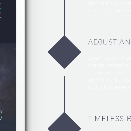
nibh id elit. Duis 
cursus a sit amet m
ADJUST AN
Lorem Ipsum. Proin
aliquet. Aenean so
auctor, nisi elit c
nibh id elit. Duis 
cursus a sit amet m
TIMELESS 