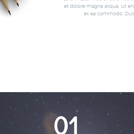
et dolore
magna aliqua. Ut en
ex ea commodo. Dui
01