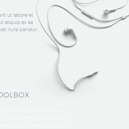
nt ut labore et
t aliquip ex ea
at nulla pariatur.
TOOLBOX
 gravida nibh vel velit auctor
llicitudin, lorem quis bibendum
onsequat ipsum, nec sagittis sem