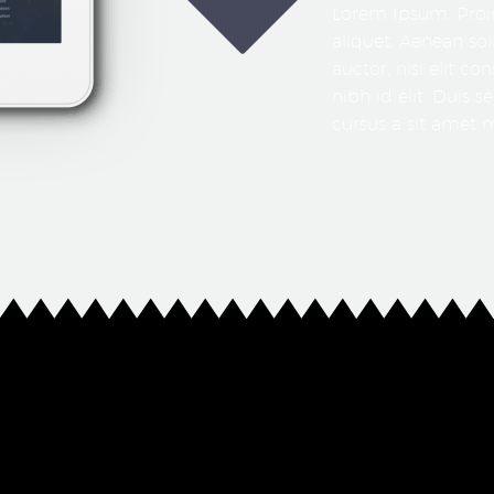
Lorem Ipsum. Proin
aliquet. Aenean so
auctor, nisi elit c
nibh id elit. Duis 
cursus a sit amet m