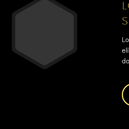
S
Lo
el
do