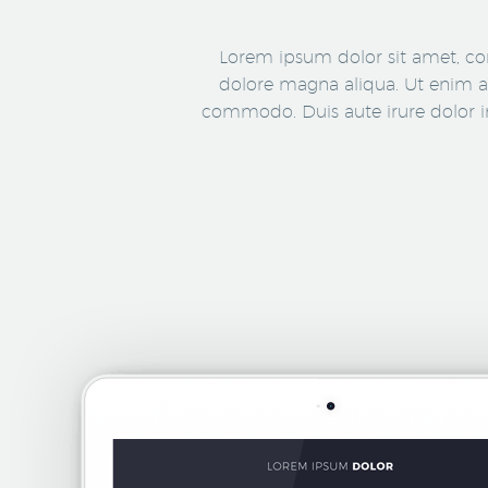
Lorem ipsum dolor sit amet, con
dolore magna aliqua.
Ut enim a
commodo. Duis aute irure dolor 