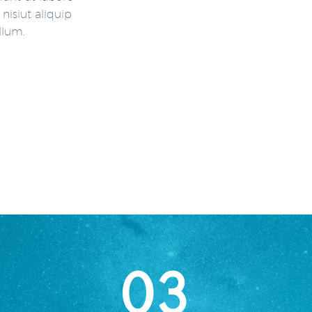
isiut aliquip
llum.
03