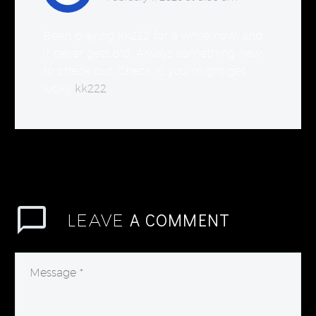
Been playing kk222 for a while now, and
it never gets old. Always something new
to check out. Check it, you might get
lucky
kk222
.
A COMMENT
LEAVE