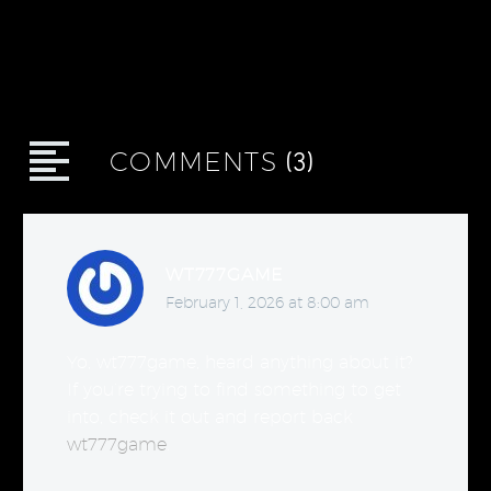
(3)
COMMENTS
WT777GAME
February 1, 2026 at 8:00 am
Yo, wt777game, heard anything about it?
If you’re trying to find something to get
into, check it out and report back
wt777game
.