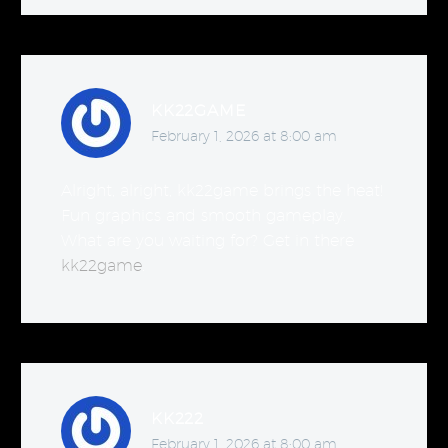
KK22GAME
February 1, 2026 at 8:00 am
Alright, alright, kk22game brings the heat!
Fun graphics and smooth gameplay.
What are you waiting for? Get in there
kk22game
.
KK222
February 1, 2026 at 8:00 am