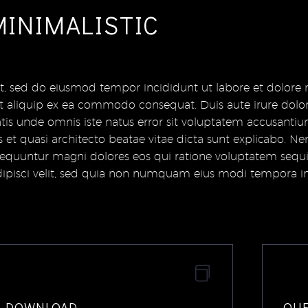
INIMALISTIC
lit, sed do eiusmod tempor incididunt ut labore et dolor
ut aliquip ex ea commodo consequat. Duis aute irure dolor 
iciatis unde omnis iste natus error sit voluptatem accusa
is et quasi architecto beatae vitae dicta sunt explicabo
onsequuntur magni dolores eos qui ratione voluptatem seq
adipisci velit, sed quia non numquam eius modi tempora 
DOWNLOAD
QU