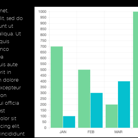
met,
it, sed do
unt ut
liqua. Ut
quis
amco
ea
is aute
it in
um dolore
 Excepteur
non
i officia
est
lor sit
ing elit,
incididunt