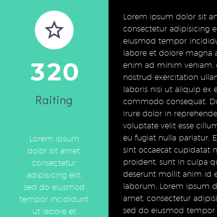
Lorem ipsum dolor sit a
consectetur adipisicing el
eiusmod tempor incidid
labore et dolore magna a
3
2
0
enim ad minim veniam, 
nostrud exercitation ull
laboris nisi ut aliquip ex 
Raiting
commodo consequat. Du
irure dolor in reprehender
voluptate velit esse cill
eu fugiat nulla pariatur.
Lorem ipsum
sint occaecat cupidatat 
dolor sit amet,
proident, sunt in culpa qu
consectetur
deserunt mollit anim id 
adipisicing elit,
laborum. Lorem ipsum do
sed do eiusmod
amet, consectetur adipisic
tempor incididunt
sed do eiusmod tempor 
ut labore et