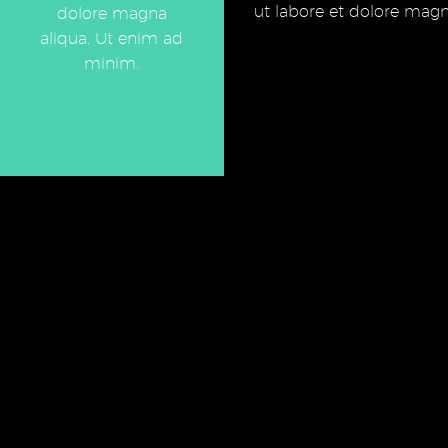
ut labore et dolore magn
dolore magna
aliqua. Ut enim ad
minim.