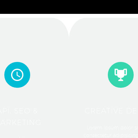
API, SEO &
CREATIVE DE
ARKETING
Lorem ipsum dolor si
consectetur adipisicing 