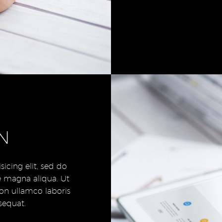
N
icing elit, sed do
e magna aliqua. Ut
on ullamco laboris
sequat.