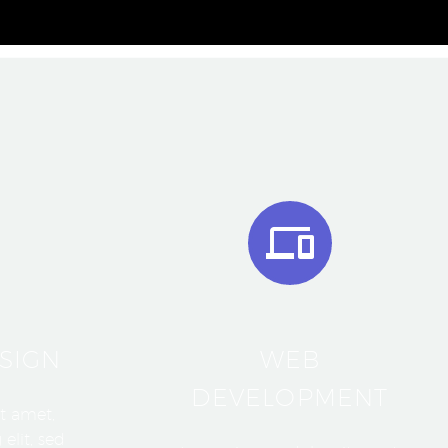
SIGN
WEB
DEVELOPMENT
t amet,
elit, sed