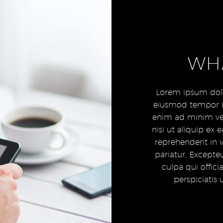
WHA
Lorem ipsum dolor
eiusmod tempor in
enim ad minim ven
nisi ut aliquip ex
reprehenderit in v
pariatur. Excepte
culpa qui offic
perspiciatis