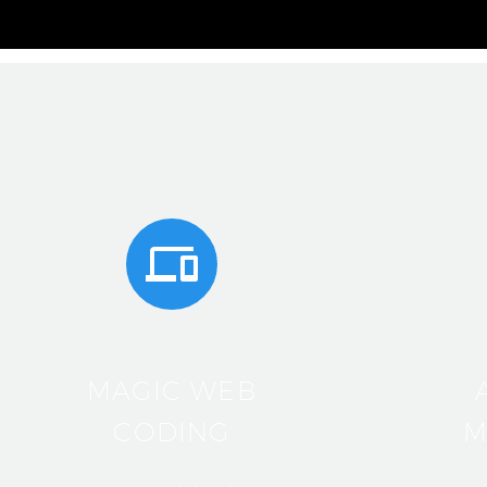
MAGIC WEB
CODING
M