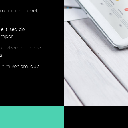
m dolor sit amet,
r
elit, sed do
empor
ut labore et dolore
a
nim veniam, quis