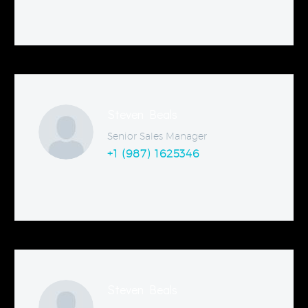
Steven Beals
Senior Sales Manager
+1 (987) 1625346
Steven Beals