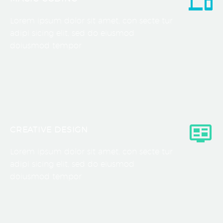
Lorem ipsum dolor sit amet, con secte tur
adipi sicing elit, sed do eiusmod
doiusmod tempor
CREATIVE DESIGN
Lorem ipsum dolor sit amet, con secte tur
adipi sicing elit, sed do eiusmod
doiusmod tempor