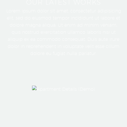
OUR LATEST WORKS
Lorem ipsum dolor sit amet, consectetur adipisicing
elit, sed do eiusmod tempor incididunt ut labore et
dolore magna aliqua. Ut enim ad minim veniam,
quis nostrud exercitation ullamco laboris nisi ut
aliquip ex ea commodo consequat. Duis aute irure
dolor in reprehenderit in voluptate velit esse cillum
dolore eu fugiat nulla pariatur.