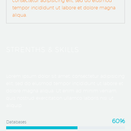
consectetur adipisicing elit, sed do eiusmod
tempor incididunt ut labore et dolore magna
aliqua.
STRENTHS & SKILLS
Lorem ipsum dolor sit amet, consectetur adipisicing
elit, sed do eiusmod tempor incididunt ut labore et
dolore magna aliqua. Ut enim ad minim veniam,
quis nostrud exercitation ullamco laboris nisi ut
aliquip.
60%
Databases