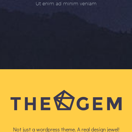
Ut enim ad minim veniam
Not just a wordpress theme. A real design jewel!