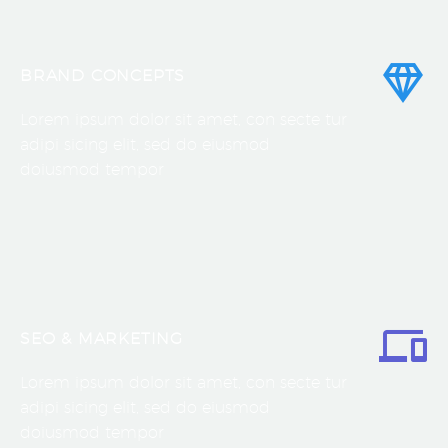
BRAND CONCEPTS
Lorem ipsum dolor sit amet, con secte tur
adipi sicing elit, sed do eiusmod
doiusmod tempor
SEO & MARKETING
Lorem ipsum dolor sit amet, con secte tur
adipi sicing elit, sed do eiusmod
doiusmod tempor