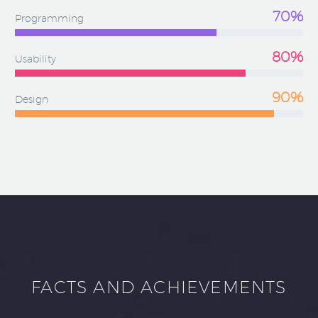
70%
Programming
80%
Usability
90%
Design
FACTS AND ACHIEVEMENTS